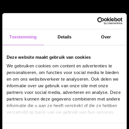
Toestemming
Details
Over
Verbeterde
productvisualisatie
Deze website maakt gebruik van cookies
We gebruiken cookies om content en advertenties te
Nova's 3D- en Augmented Reality (AR)-technologieën
personaliseren, om functies voor social media te bieden
bieden klanten een meeslepende ervaring, waarbij ze in
en om ons websiteverkeer te analyseren. Ook delen we
3D met producten kunnen interacteren en ze in hun
informatie over uw gebruik van onze site met onze
eigen omgeving kunnen bekijken. Deze geavanceerde
partners voor social media, adverteren en analyse. Deze
visualisatie verbetert de online winkelervaring
partners kunnen deze gegevens combineren met andere
informatie die u aan ze heeft verstrekt of die ze hebben
aanzienlijk, doordat klanten producten vanuit alle hoeken
verzameld op basis van uw gebruik van hun services.
kunnen bestuderen.