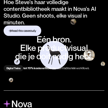
Hoe Steve's haar volledige
contentbibliotheek maakt in Nova's AI
Studio. Geen shoots, elke visual in
minuten.
Read this casestudy
Eén bron.
Elke productvisual
die je ooit nodig hebt.
tot 70% kostenefficiënter
dan traditionele workflows.
Digital Twins