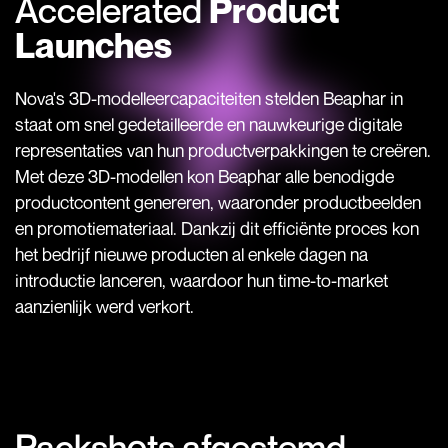
Accelerated
Product
Launches
Nova's 3D-modelleercapaciteiten stelden Beaphar in
staat om snel gedetailleerde en nauwkeurige digitale
representaties van hun productverpakkingen te creëren.
Met deze 3D-modellen kon Beaphar alle benodigde
productcontent genereren, waaronder productbeelden
en promotiemateriaal. Dankzij dit efficiënte proces kon
het bedrijf nieuwe producten al enkele dagen na
introductie lanceren, waardoor hun time-to-market
aanzienlijk werd verkort.
Packshots afgestemd