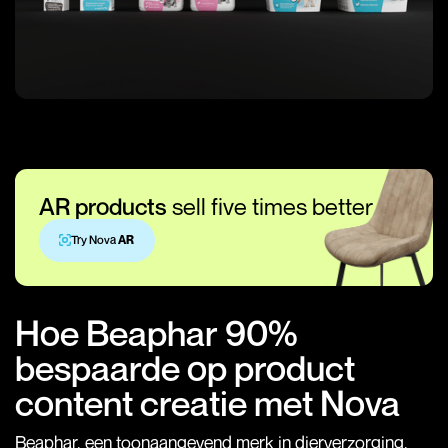
AR products
sell five times better
Try Nova
AR
Hoe Beaphar 90%
bespaarde op product
content creatie met Nova
Beaphar, een toonaangevend merk in dierverzorging,