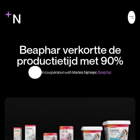
Beaphar verkortte de
productietijd met 90%
In cooperation with Marlies Nijmeijer,
Beaphar.