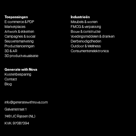
Toepassingen
Industrieën
E-commerce & PDP
Meubels & wonen
Marketplaces
FMCG & verpakking
Artwork & etiketten
Bouw & constructie
Campagnes & social
Voedingsmiddelen & dranken
Seizoensmarketing
Dierbenodigdheden
Productlanceringen
Outdoor & Wellness
3D & AR
Consumentenelektronica
3D productvisualisatie
Generate with Nova
Kostenbesparing
Contact
Blog
info@generatewithnova.com
Galvanistraat 1
7461 JC Rijssen (NL)
KVK: 97087394