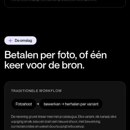
De omslag
Betalen per foto, of één
keer voor de bron.
TRADITIONELE WORKFLOW
Fotoshoot
→
bewerken → herhalen per variant
De rekening groeit lineair mee met je catalogus. Elke variant, elk kanaal, elke
wijziging en elk seizoen start een nieuwe shoot, met bewerking,
correctierondes en weken doorlooptijd erbovenop.