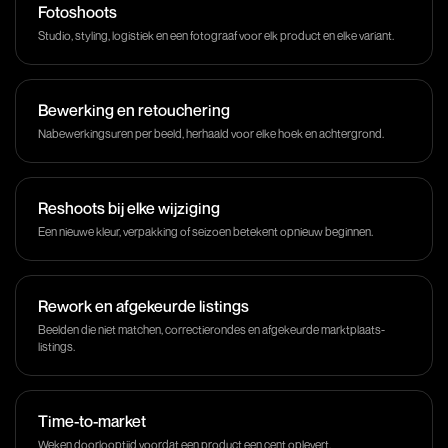
Fotoshoots
Studio, styling, logistiek en een fotograaf voor elk product en elke variant.
Bewerking en retouchering
Nabewerkingsuren per beeld, herhaald voor elke hoek en achtergrond.
Reshoots bij elke wijziging
Een nieuwe kleur, verpakking of seizoen betekent opnieuw beginnen.
Rework en afgekeurde listings
Beelden die niet matchen, correctierondes en afgekeurde marktplaats-
listings.
Time-to-market
Weken doorlooptijd voordat een product een cent oplevert.