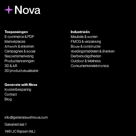
Toepassingen
Industrieën
E-commerce & PDP
Meubels & wonen
Marketplaces
FMCG & verpakking
Artwork & etiketten
Bouw & constructie
Campagnes & social
Voedingsmiddelen & dranken
Seizoensmarketing
Dierbenodigdheden
Productlanceringen
Outdoor & Wellness
3D & AR
Consumentenelektronica
3D productvisualisatie
Generate with Nova
Kostenbesparing
Contact
Blog
info@generatewithnova.com
Galvanistraat 1
7461 JC Rijssen (NL)