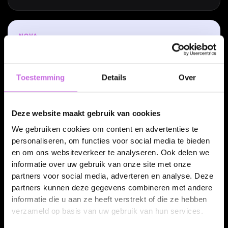
NOVA
Digital Twin
→
elke visual
Toestemming
Details
Over
Je investeert per product eenmalig in de digital twin. Elke packshot, variant,
3D-weergave en campagnevisual daarna is output uit dezelfde bron. Niet
méér content, content die klopt, tegen een fractie van de kosten.
Deze website maakt gebruik van cookies
We gebruiken cookies om content en advertenties te
personaliseren, om functies voor social media te bieden
en om ons websiteverkeer te analyseren. Ook delen we
informatie over uw gebruik van onze site met onze
Het Nova-effect
partners voor social media, adverteren en analyse. Deze
partners kunnen deze gegevens combineren met andere
Waar Nova de kosten
informatie die u aan ze heeft verstrekt of die ze hebben
weghaalt
verzameld op basis van uw gebruik van hun services.